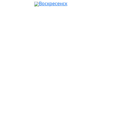
Воскресенск
Ваш город:
Москва
Абакан
Альметьевск
Ангарск
Апрелевка
Арзамас
Армавир
Артём
Архангельск
Астрахань
Ачинск
Балаково
Балашиха
Барнаул
Батайск
Белгород