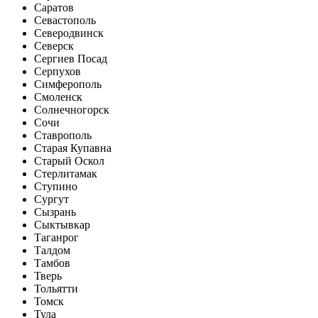
Саратов
Севастополь
Северодвинск
Северск
Сергиев Посад
Серпухов
Симферополь
Смоленск
Солнечногорск
Сочи
Ставрополь
Старая Купавна
Старый Оскол
Стерлитамак
Ступино
Сургут
Сызрань
Сыктывкар
Таганрог
Талдом
Тамбов
Тверь
Тольятти
Томск
Тула