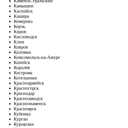
Каменск-Уральский
Камышин
Каспийск
Кашира
Кемерово
Керчь
Киров
Кисловодск
Клин
Ковров
Коломна
Комсомольск-на-Амуре
Копейск
Королёв
Кострома
Котельники
Красноармейск
Красногорск
Краснодар
Краснозаводск
Краснознаменск
Красноярск
Кубинка
Курган
Куровское