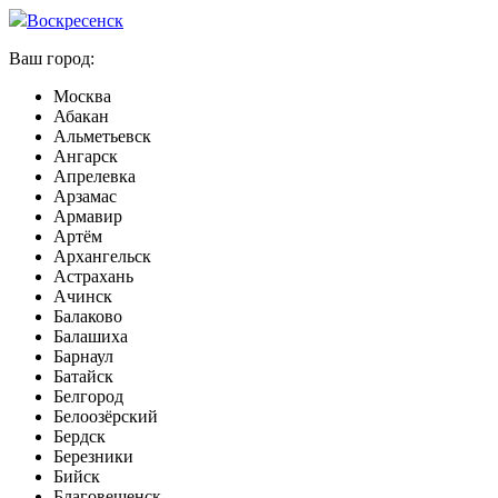
Воскресенск
Ваш город:
Москва
Абакан
Альметьевск
Ангарск
Апрелевка
Арзамас
Армавир
Артём
Архангельск
Астрахань
Ачинск
Балаково
Балашиха
Барнаул
Батайск
Белгород
Белоозёрский
Бердск
Березники
Бийск
Благовещенск