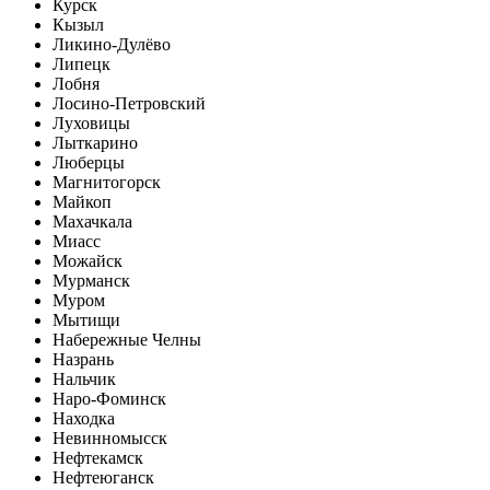
Курск
Кызыл
Ликино-Дулёво
Липецк
Лобня
Лосино-Петровский
Луховицы
Лыткарино
Люберцы
Магнитогорск
Майкоп
Махачкала
Миасс
Можайск
Мурманск
Муром
Мытищи
Набережные Челны
Назрань
Нальчик
Наро-Фоминск
Находка
Невинномысск
Нефтекамск
Нефтеюганск