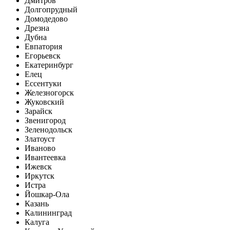
Дмитров
Долгопрудный
Домодедово
Дрезна
Дубна
Евпатория
Егорьевск
Екатеринбург
Елец
Ессентуки
Железногорск
Жуковский
Зарайск
Звенигород
Зеленодольск
Златоуст
Иваново
Ивантеевка
Ижевск
Иркутск
Истра
Йошкар-Ола
Казань
Калининград
Калуга