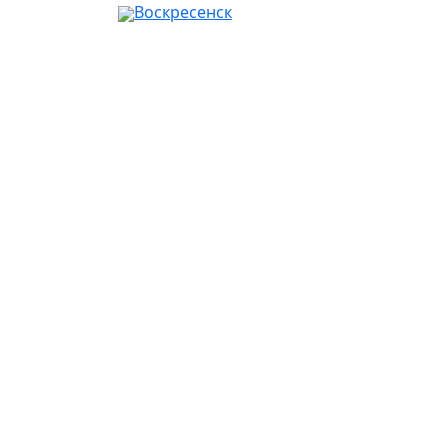
Воскресенск
Ваш город:
Москва
Абакан
Альметьевск
Ангарск
Апрелевка
Арзамас
Армавир
Артём
Архангельск
Астрахань
Ачинск
Балаково
Балашиха
Барнаул
Батайск
Белгород