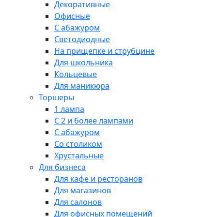
Декоративные
Офисные
С абажуром
Светодиодные
На прищепке и струбцине
Для школьника
Кольцевые
Для маникюра
Торшеры
1 лампа
С 2 и более лампами
С абажуром
Со столиком
Хрустальные
Для бизнеса
Для кафе и ресторанов
Для магазинов
Для салонов
Для офисных помещений