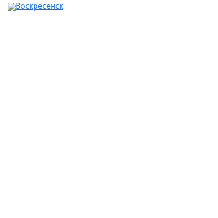
Воскресенск
Ваш город:
Москва
Абакан
Альметьевск
Ангарск
Апрелевка
Арзамас
Армавир
Артём
Архангельск
Астрахань
Ачинск
Балаково
Балашиха
Барнаул
Батайск
Белгород